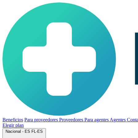
Beneficios
Para proveedores
Proveedores
Para agentes
Agentes
Conta
Elegir plan
Nacional - ES
FL-ES