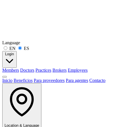
Language
EN
ES
Login
Members
Doctors
Practices
Brokers
Employees
Inicio
Beneficios
Para proveedores
Para agentes
Contacto
Location & Language