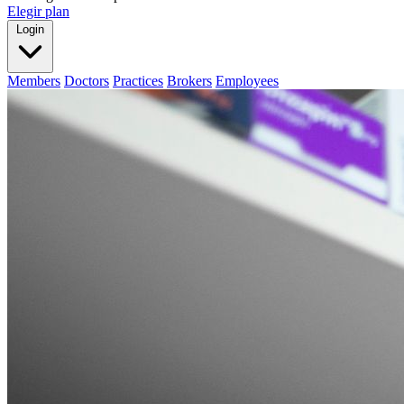
Elegir plan
Login
Members
Doctors
Practices
Brokers
Employees