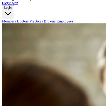
Elegir plan
Login
Members
Doctors
Practices
Brokers
Employees