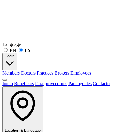
Language
EN
ES
Login
Members
Doctors
Practices
Brokers
Employees
Inicio
Beneficios
Para proveedores
Para agentes
Contacto
Location & Language