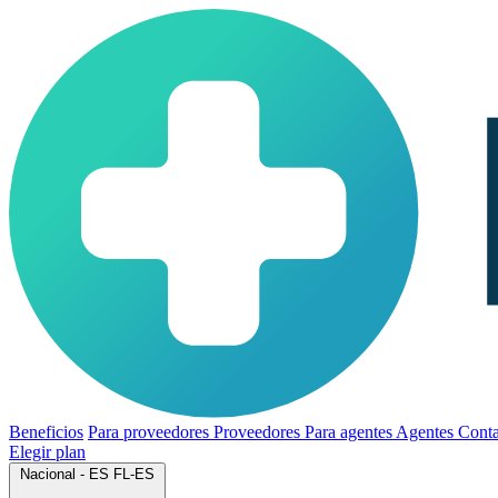
Beneficios
Para proveedores
Proveedores
Para agentes
Agentes
Conta
Elegir plan
Nacional - ES
FL-ES